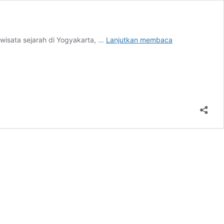
Punya
 wisata sejarah di Yogyakarta, …
Lanjutkan membaca
Budget
Terbatas?
Inilah
5
Hotel
Terbaik
dan
Terjangkau
di
Indonesia