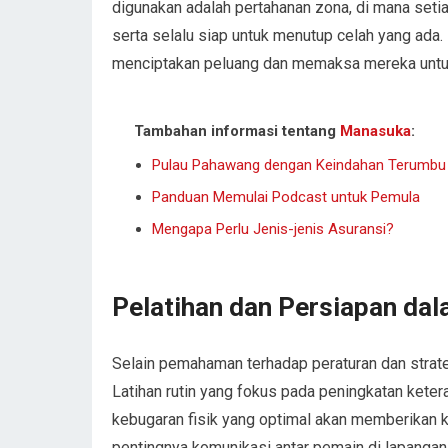
digunakan adalah pertahanan zona, di mana seti
serta selalu siap untuk menutup celah yang ada.
menciptakan peluang dan memaksa mereka untu
Tambahan informasi tentang
Manasuka
:
Pulau Pahawang dengan Keindahan Terumbu 
Panduan Memulai Podcast untuk Pemula
Mengapa Perlu Jenis-jenis Asuransi?
Pelatihan dan Persiapan dal
Selain pemahaman terhadap peraturan dan strateg
Latihan rutin yang fokus pada peningkatan ketera
kebugaran fisik yang optimal akan memberikan 
pentingnya komunikasi antar pemain di lapanga