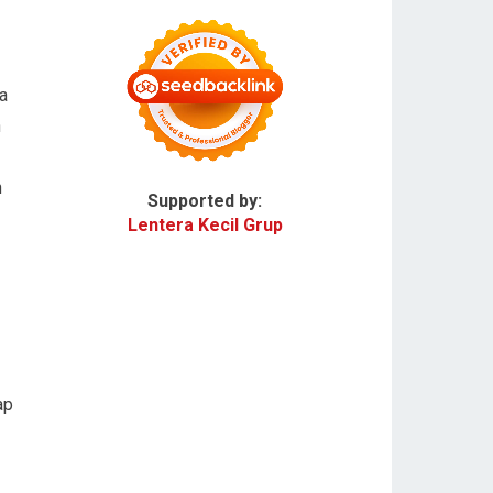
ja
n
n
Supported by:
Lentera Kecil Grup
ap