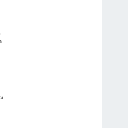
n
a
ci