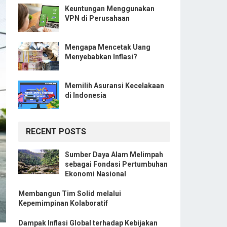
Keuntungan Menggunakan
VPN di Perusahaan
Mengapa Mencetak Uang
Menyebabkan Inflasi?
Memilih Asuransi Kecelakaan
di Indonesia
RECENT POSTS
Sumber Daya Alam Melimpah
sebagai Fondasi Pertumbuhan
Ekonomi Nasional
Membangun Tim Solid melalui
Kepemimpinan Kolaboratif
Dampak Inflasi Global terhadap Kebijakan