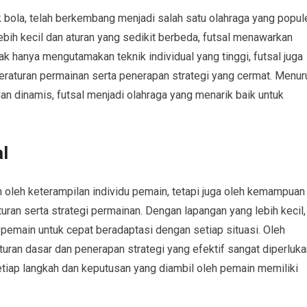
k bola, telah berkembang menjadi salah satu olahraga yang popul
ebih kecil dan aturan yang sedikit berbeda, futsal menawarkan
ak hanya mengutamakan teknik individual yang tinggi, futsal juga
uran permainan serta penerapan strategi yang cermat. Menur
an dinamis, futsal menjadi olahraga yang menarik baik untuk
l
n oleh keterampilan individu pemain, tetapi juga oleh kemampuan
an serta strategi permainan. Dengan lapangan yang lebih kecil,
emain untuk cepat beradaptasi dengan setiap situasi. Oleh
uran dasar dan penerapan strategi yang efektif sangat diperluka
etiap langkah dan keputusan yang diambil oleh pemain memiliki