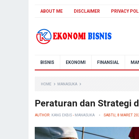
ABOUT ME
DISCLAIMER
PRIVACY POL
Kanal Ekonomi Bisnis
BISNIS
EKONOMI
FINANSIAL
MA
HOME
MANASUKA
Peraturan dan Strategi 
AUTHOR:
KANG EKBIS
-
MANASUKA
SABTU, 8 MARET 20