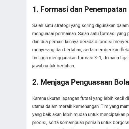
1. Formasi dan Penempatan
Salah satu strategi yang sering digunakan dalam
menguasai permainan. Salah satu formasi yang p
dan dua pemain lainnya berada di posisi menye
menyerang dan bertahan, serta memberikan fleksi
tim juga menggunakan formasi 3-1, di mana tig
jawab untuk bertahan.
2. Menjaga Penguasaan Bol
Karena ukuran lapangan futsal yang lebih kecil 
utama dalam meraih kemenangan. Tim yang ma
yang baik akan lebih mudah untuk menciptakan p
presisi, serta kemampuan pemain untuk bergerak