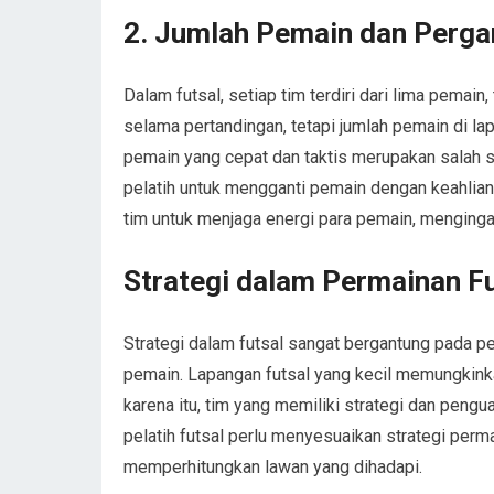
2. Jumlah Pemain dan Perga
Dalam futsal, setiap tim terdiri dari lima pemai
selama pertandingan, tetapi jumlah pemain di lap
pemain yang cepat dan taktis merupakan salah 
pelatih untuk mengganti pemain dengan keahlian
tim untuk menjaga energi para pemain, mengingat
Strategi dalam Permainan F
Strategi dalam futsal sangat bergantung pada p
pemain. Lapangan futsal yang kecil memungkinka
karena itu, tim yang memiliki strategi dan pen
pelatih futsal perlu menyesuaikan strategi per
memperhitungkan lawan yang dihadapi.