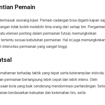
ntian Pemain
n, termasuk seorang kiper. Pemain cadangan bisa diganti kapan sa
angan tidak boleh melebihi lima orang dari setiap tim. Pergantia
satu elemen penting dalam permainan futsal, memungkinkan
 tertentu sesuai kebutuhan permainan. Hal ini juga memungkinka
 intensitas permainan yang sangat tinggi.
utsal
emahaman terhadap taktik yang tepat serta keterampilan individu
n permainan berlangsung lebih cepat dan lebih intens. Oleh
guasaan bola yang baik cenderung mendominasi pertandingan. Seti
mainan berdasarkan kekuatan dan kelemahan tim, serta