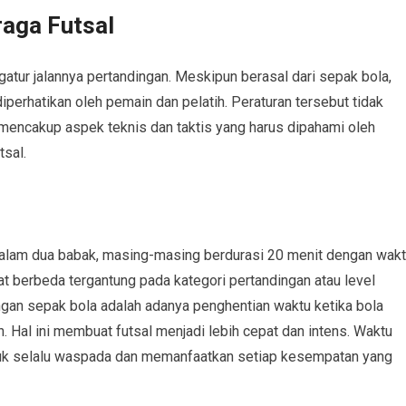
raga Futsal
atur jalannya pertandingan. Meskipun berasal dari sepak bola,
iperhatikan oleh pemain dan pelatih. Peraturan tersebut tidak
 mencakup aspek teknis dan taktis yang harus dipahami oleh
tsal.
dalam dua babak, masing-masing berdurasi 20 menit dengan wak
pat berbeda tergantung pada kategori pertandingan atau level
an sepak bola adalah adanya penghentian waktu ketika bola
an. Hal ini membuat futsal menjadi lebih cepat dan intens. Waktu
tuk selalu waspada dan memanfaatkan setiap kesempatan yang