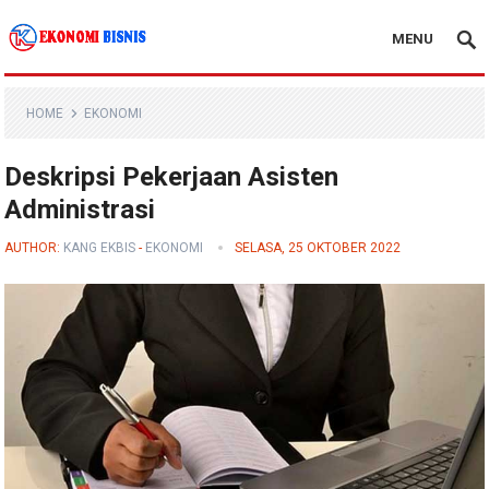
MENU
Kanal Ekonomi Bisnis
HOME
EKONOMI
Deskripsi Pekerjaan Asisten
Administrasi
AUTHOR:
KANG EKBIS
-
EKONOMI
SELASA, 25 OKTOBER 2022