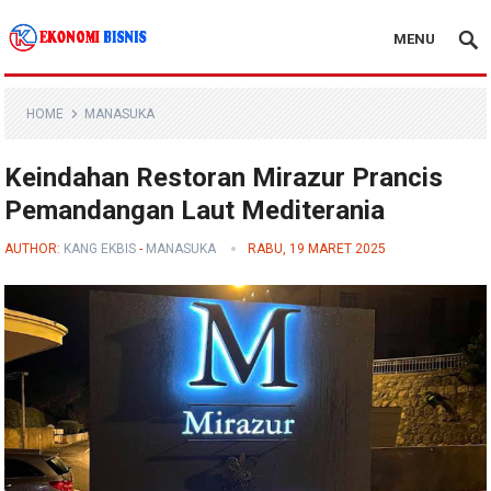
MENU
Kanal Ekonomi Bisnis
HOME
MANASUKA
Keindahan Restoran Mirazur Prancis
Pemandangan Laut Mediterania
AUTHOR:
KANG EKBIS
-
MANASUKA
RABU, 19 MARET 2025