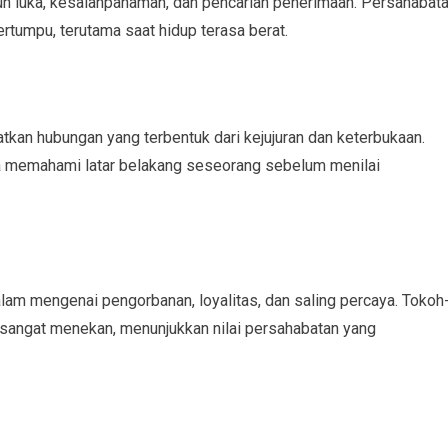
uh luka, kesalahpahaman, dan pencarian penerimaan. Persahabat
ertumpu, terutama saat hidup terasa berat.
tkan hubungan yang terbentuk dari kejujuran dan keterbukaan.
ya memahami latar belakang seseorang sebelum menilai
lam mengenai pengorbanan, loyalitas, dan saling percaya. Tokoh
 sangat menekan, menunjukkan nilai persahabatan yang