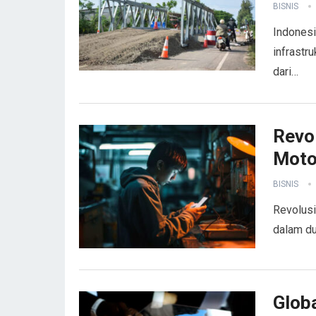
BISNIS
Indones
infrastr
dari…
Revol
Moto
BISNIS
Revolusi
dalam du
Globa