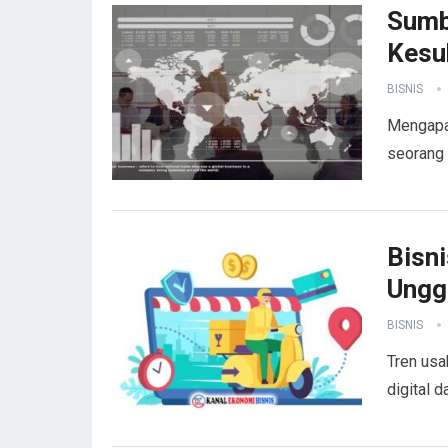
Sumb
Kesu
BISNIS
Mengapa 
seorang 
Bisni
Ungg
BISNIS
Tren usa
digital 