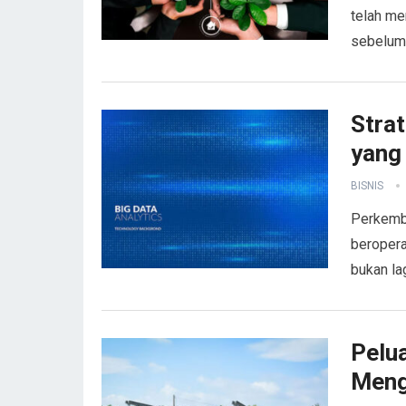
telah me
sebelum
Stra
yang
BISNIS
Perkemba
beropera
bukan la
Pelua
Meng