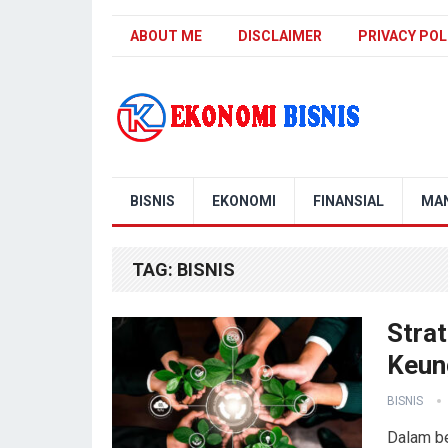
ABOUT ME
DISCLAIMER
PRIVACY POL
Kanal Ekonomi Bisnis
BISNIS
EKONOMI
FINANSIAL
MA
TAG:
BISNIS
Strat
Keun
BISNIS
Dalam be