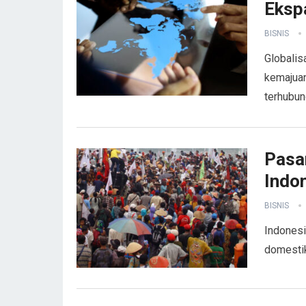
Ekspa
BISNIS
Globalis
kemajuan
terhubu
Pasa
Indo
BISNIS
Indonesi
domestik