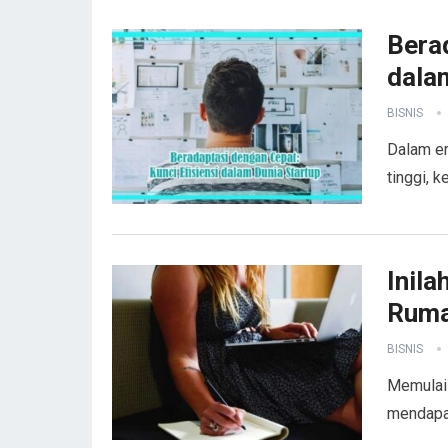
Berad
dala
BISNIS
Dalam er
tinggi, 
Inila
Rum
BISNIS
Memulai 
mendapat