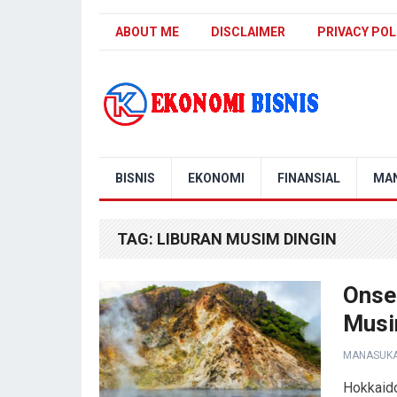
ABOUT ME
DISCLAIMER
PRIVACY POL
Kanal Ekonomi Bisnis
BISNIS
EKONOMI
FINANSIAL
MA
TAG:
LIBURAN MUSIM DINGIN
Onse
Musi
MANASUK
Hokkaido