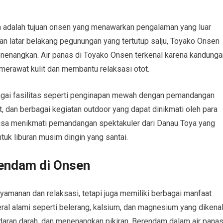
n adalah tujuan onsen yang menawarkan pengalaman yang luar
n latar belakang pegunungan yang tertutup salju, Toyako Onsen
enangkan. Air panas di Toyako Onsen terkenal karena kandunga
 merawat kulit dan membantu relaksasi otot.
agai fasilitas seperti penginapan mewah dengan pemandangan
t, dan berbagai kegiatan outdoor yang dapat dinikmati oleh para
a bisa menikmati pemandangan spektakuler dari Danau Toya yang
uk liburan musim dingin yang santai.
rendam di Onsen
amanan dan relaksasi, tetapi juga memiliki berbagai manfaat
al alami seperti belerang, kalsium, dan magnesium yang dikena
daran darah, dan menenangkan pikiran. Berendam dalam air pana