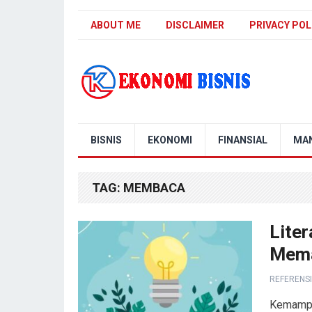
ABOUT ME
DISCLAIMER
PRIVACY POL
Kanal Ekonomi Bisnis
BISNIS
EKONOMI
FINANSIAL
MA
TAG:
MEMBACA
Lite
Mema
REFERENSI
Kemampua