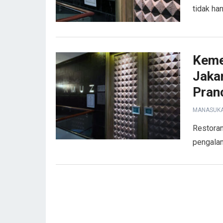
tidak ha
Keme
Jaka
Pran
MANASUK
Restoran
pengalam