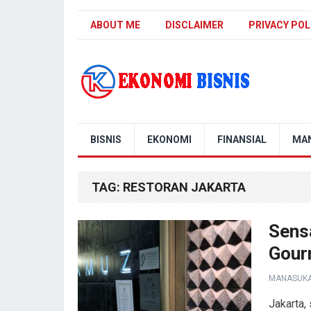
ABOUT ME
DISCLAIMER
PRIVACY POL
Kanal Ekonomi Bisnis
BISNIS
EKONOMI
FINANSIAL
MA
TAG:
RESTORAN JAKARTA
Sensa
Gour
MANASUK
Jakarta,