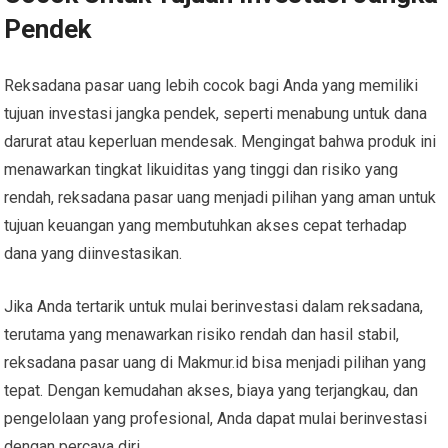
Pendek
Reksadana pasar uang lebih cocok bagi Anda yang memiliki
tujuan investasi jangka pendek, seperti menabung untuk dana
darurat atau keperluan mendesak. Mengingat bahwa produk ini
menawarkan tingkat likuiditas yang tinggi dan risiko yang
rendah, reksadana pasar uang menjadi pilihan yang aman untuk
tujuan keuangan yang membutuhkan akses cepat terhadap
dana yang diinvestasikan.
Jika Anda tertarik untuk mulai berinvestasi dalam reksadana,
terutama yang menawarkan risiko rendah dan hasil stabil,
reksadana pasar uang di Makmur.id bisa menjadi pilihan yang
tepat. Dengan kemudahan akses, biaya yang terjangkau, dan
pengelolaan yang profesional, Anda dapat mulai berinvestasi
dengan percaya diri.