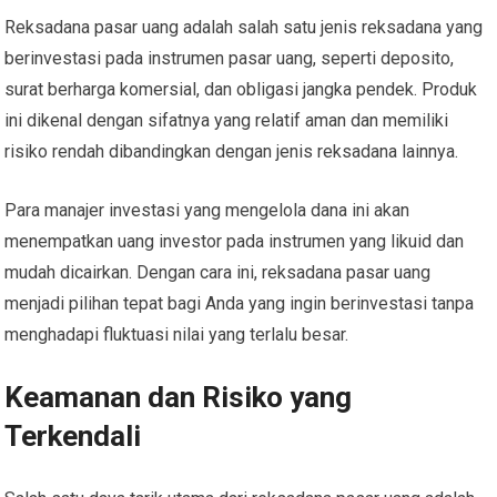
Reksadana pasar uang adalah salah satu jenis reksadana yang
berinvestasi pada instrumen pasar uang, seperti deposito,
surat berharga komersial, dan obligasi jangka pendek. Produk
ini dikenal dengan sifatnya yang relatif aman dan memiliki
risiko rendah dibandingkan dengan jenis reksadana lainnya.
Para manajer investasi yang mengelola dana ini akan
menempatkan uang investor pada instrumen yang likuid dan
mudah dicairkan. Dengan cara ini, reksadana pasar uang
menjadi pilihan tepat bagi Anda yang ingin berinvestasi tanpa
menghadapi fluktuasi nilai yang terlalu besar.
Keamanan dan Risiko yang
Terkendali