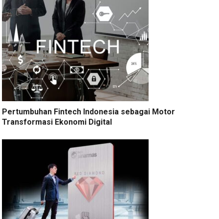
Pertumbuhan Fintech Indonesia sebagai Motor
Transformasi Ekonomi Digital