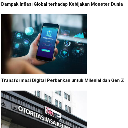
Dampak Inflasi Global terhadap Kebijakan Moneter Dunia
Transformasi Digital Perbankan untuk Milenial dan Gen Z