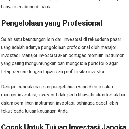
hanya menabung di bank.
Pengelolaan yang Profesional
Salah satu keuntungan lain dari investasi di reksadana pasar
uang adalah adanya pengelolaan profesional oleh manajer
investasi. Manajer investasi akan bertugas memilih instrumen
yang paling menguntungkan dan mengelola portofolio agar
tetap sesuai dengan tujuan dan profil risiko investor.
Dengan pengalaman dan pengetahuan yang dimiliki oleh
manajer investasi, investor tidak perlu khawatir akan kesalahan
dalam pemilihan instrumen investasi, sehingga dapat lebih
fokus pada tujuan keuangan Anda.
Cocok Untuk Tujuan Investasi Jangka