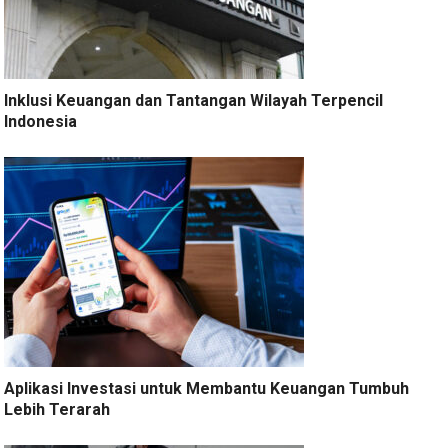
Inklusi Keuangan dan Tantangan Wilayah Terpencil
Indonesia
Aplikasi Investasi untuk Membantu Keuangan Tumbuh
Lebih Terarah