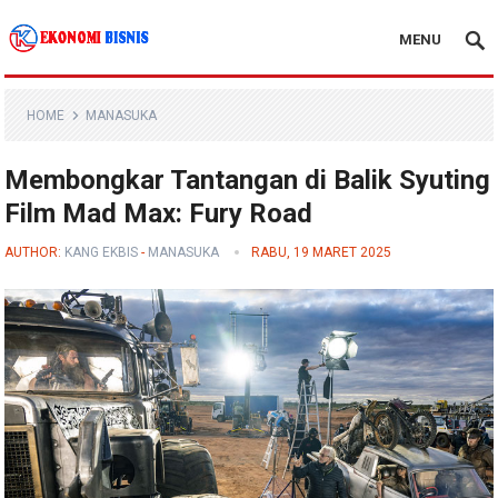
MENU
Kanal Ekonomi Bisnis
HOME
MANASUKA
Membongkar Tantangan di Balik Syuting
Film Mad Max: Fury Road
AUTHOR:
KANG EKBIS
-
MANASUKA
RABU, 19 MARET 2025