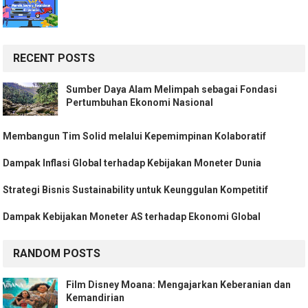
RECENT POSTS
Sumber Daya Alam Melimpah sebagai Fondasi
Pertumbuhan Ekonomi Nasional
Membangun Tim Solid melalui Kepemimpinan Kolaboratif
Dampak Inflasi Global terhadap Kebijakan Moneter Dunia
Strategi Bisnis Sustainability untuk Keunggulan Kompetitif
Dampak Kebijakan Moneter AS terhadap Ekonomi Global
RANDOM POSTS
Film Disney Moana: Mengajarkan Keberanian dan
Kemandirian