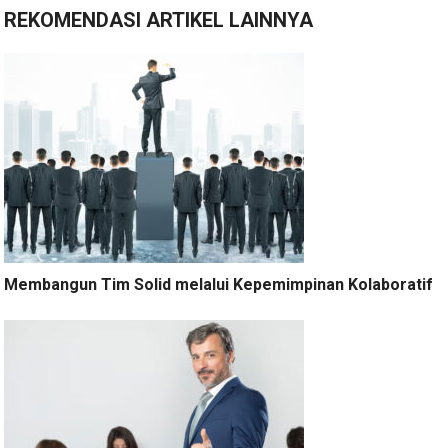
REKOMENDASI ARTIKEL LAINNYA
Membangun Tim Solid melalui Kepemimpinan Kolaboratif