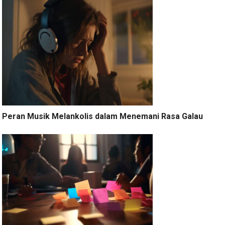
Peran Musik Melankolis dalam Menemani Rasa Galau