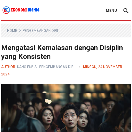
MENU
Kanal Ekonomi Bisnis
HOME
PENGEMBANGAN DIRI
Mengatasi Kemalasan dengan Disiplin
yang Konsisten
AUTHOR:
KANG EKBIS
-
PENGEMBANGAN DIRI
MINGGU, 24 NOVEMBER
2024