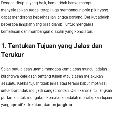
Dengan disiplin yang baik, kamu tidak hanya mampu
menyelesaikan tugas, tetapi juga membangun pola pikir yang
dapat mendorong keberhasilan jangka panjang. Berikut adalah
beberapa langkah yang bisa diambil untuk mengatasi
kemalasan dan membangun disiplin yang konsisten.
1. Tentukan Tujuan yang Jelas dan
Terukur
Salah satu alasan utama mengapa kemalasan muncul adalah
kurangnya kejelasan tentang tujuan atau alasan melakukan
sesuatu. Ketika tujuan tidak jelas atau terasa kabur, motivasi
untuk bertindak menjadi sangat rendah. Oleh karena itu, langkah
pertama untuk mengatasi kemalasan adalah menetapkan tujuan
yang
spesifik
,
terukur
, dan
terjangkau
.