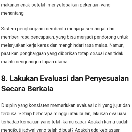
makanan enak setelah menyelesaikan pekerjaan yang
menantang.
Sistem penghargaan membantu menjaga semangat dan
memberi rasa pencapaian, yang bisa menjadi pendorong untuk
melanjutkan kerja keras dan menghindari rasa malas. Namun,
pastikan penghargaan yang diberikan tetap sesuai dan tidak
malah mengganggu tujuan utama.
8. Lakukan Evaluasi dan Penyesuaian
Secara Berkala
Disiplin yang konsisten memerlukan evaluasi diri yang jujur dan
terbuka. Setiap beberapa minggu atau bulan, lakukan evaluasi
terhadap kemajuan yang telah kamu capai. Apakah kamu sudah
mengikuti jadwal yang telah dibuat? Apakah ada kebiasaan