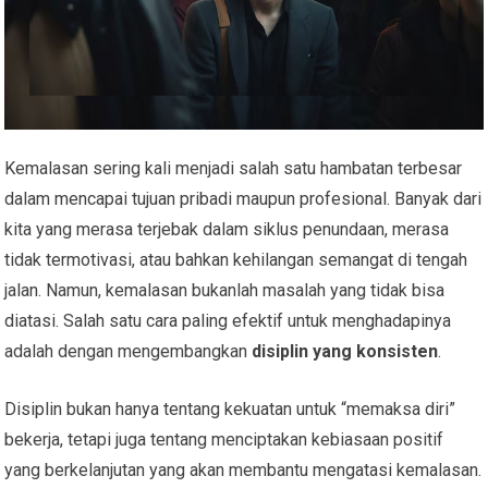
Kemalasan sering kali menjadi salah satu hambatan terbesar
dalam mencapai tujuan pribadi maupun profesional. Banyak dari
kita yang merasa terjebak dalam siklus penundaan, merasa
tidak termotivasi, atau bahkan kehilangan semangat di tengah
jalan. Namun, kemalasan bukanlah masalah yang tidak bisa
diatasi. Salah satu cara paling efektif untuk menghadapinya
adalah dengan mengembangkan
disiplin yang konsisten
.
Disiplin bukan hanya tentang kekuatan untuk “memaksa diri”
bekerja, tetapi juga tentang menciptakan kebiasaan positif
yang berkelanjutan yang akan membantu mengatasi kemalasan.