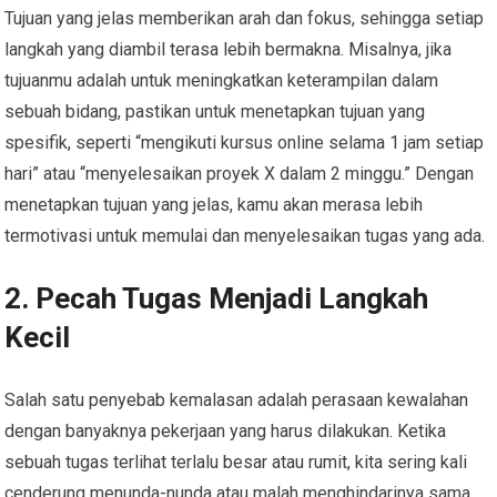
Tujuan yang jelas memberikan arah dan fokus, sehingga setiap
langkah yang diambil terasa lebih bermakna. Misalnya, jika
tujuanmu adalah untuk meningkatkan keterampilan dalam
sebuah bidang, pastikan untuk menetapkan tujuan yang
spesifik, seperti “mengikuti kursus online selama 1 jam setiap
hari” atau “menyelesaikan proyek X dalam 2 minggu.” Dengan
menetapkan tujuan yang jelas, kamu akan merasa lebih
termotivasi untuk memulai dan menyelesaikan tugas yang ada.
2. Pecah Tugas Menjadi Langkah
Kecil
Salah satu penyebab kemalasan adalah perasaan kewalahan
dengan banyaknya pekerjaan yang harus dilakukan. Ketika
sebuah tugas terlihat terlalu besar atau rumit, kita sering kali
cenderung menunda-nunda atau malah menghindarinya sama