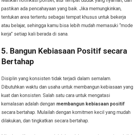
Matikan notifikasi ponsel, atur tempat duduk yang nyaman, dan
pastikan ada pencahayaan yang baik. Jika memungkinkan,
tentukan area tertentu sebagai tempat khusus untuk bekerja
atau belajar, sehingga kamu bisa lebih mudah memasuki “mode
kerja” setiap kali berada di sana.
5. Bangun Kebiasaan Positif secara
Bertahap
Disiplin yang konsisten tidak terjadi dalam semalam.
Dibutuhkan waktu dan usaha untuk membangun kebiasaan yang
kuat dan konsisten. Salah satu cara untuk mengatasi
kemalasan adalah dengan
membangun kebiasaan positif
secara bertahap. Mulailah dengan komitmen kecil yang mudah
dilakukan, dan tingkatkan secara bertahap.