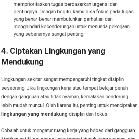
memprioritaskan tugas berdasarkan urgensi dan
pentingnya. Dengan begitu, kamu bisa fokus pada tugas
yang benar-benar membutuhkan perhatian dan
menghindari kecenderungan untuk menunda pekerjaan
yang sebenarnya sangat penting.
4. Ciptakan Lingkungan yang
Mendukung
Lingkungan sekitar sangat mempengaruhi tingkat disiplin
seseorang. Jika lingkungan kerja atau tempat belajar penuh
dengan gangguan atau tidak nyaman, kemalasan cenderung
lebih mudah muncul. Oleh karena itu, penting untuk menciptakan
lingkungan yang mendukung
disiplin dan fokus.
Cobalah untuk mengatur ruang kerja yang bebas dari gangguan.