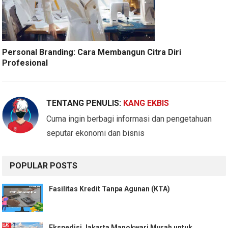
Personal Branding: Cara Membangun Citra Diri
Profesional
TENTANG PENULIS:
KANG EKBIS
Cuma ingin berbagi informasi dan pengetahuan
seputar ekonomi dan bisnis
POPULAR POSTS
Fasilitas Kredit Tanpa Agunan (KTA)
Ekspedisi Jakarta Manokwari Murah untuk