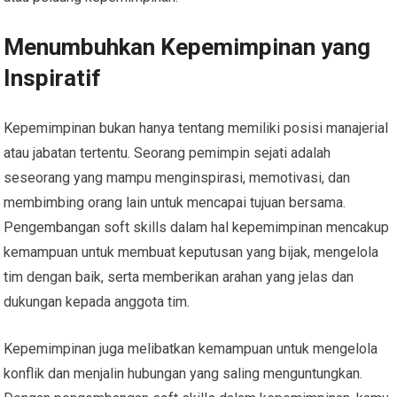
Menumbuhkan Kepemimpinan yang
Inspiratif
Kepemimpinan bukan hanya tentang memiliki posisi manajerial
atau jabatan tertentu. Seorang pemimpin sejati adalah
seseorang yang mampu menginspirasi, memotivasi, dan
membimbing orang lain untuk mencapai tujuan bersama.
Pengembangan soft skills dalam hal kepemimpinan mencakup
kemampuan untuk membuat keputusan yang bijak, mengelola
tim dengan baik, serta memberikan arahan yang jelas dan
dukungan kepada anggota tim.
Kepemimpinan juga melibatkan kemampuan untuk mengelola
konflik dan menjalin hubungan yang saling menguntungkan.