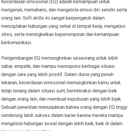
Kecerdasan emosional (EQ) adalah kemampuan untuk
mengenali, memahami, dan mengelola emosi diri sendiri serta
orang lain. Soft skills ini sangat berpengaruh dalam
menciptakan hubungan yang sehat di tempat kerja, mengatasi
stres, serta meningkatkan kepemimpinan dan kemampuan
berkomunikasi.
Pengembangan EQ memungkinkan seseorang untuk lebih
sabar, empatik, dan mampu merespons berbagai situasi
dengan cara yang lebih positif. Dalam dunia yang penuh
tekanan, kecerdasan emosional memungkinkan kamu untuk
tetap tenang dalam situasi sulit, berinteraksi dengan baik
dengan orang lain, dan membuat keputusan yang lebih bijak.
Sebuah penelitian menunjukkan bahwa orang dengan EQ tinggi
cenderung lebih sukses dalam karier karena mereka mampu
mengelola hubungan sosial dengan lebih baik, baik di dalam