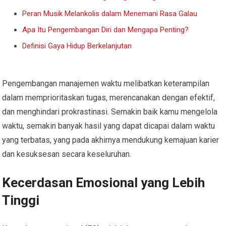
Peran Musik Melankolis dalam Menemani Rasa Galau
Apa Itu Pengembangan Diri dan Mengapa Penting?
Definisi Gaya Hidup Berkelanjutan
Pengembangan manajemen waktu melibatkan keterampilan
dalam memprioritaskan tugas, merencanakan dengan efektif,
dan menghindari prokrastinasi. Semakin baik kamu mengelola
waktu, semakin banyak hasil yang dapat dicapai dalam waktu
yang terbatas, yang pada akhirnya mendukung kemajuan karier
dan kesuksesan secara keseluruhan.
Kecerdasan Emosional yang Lebih
Tinggi