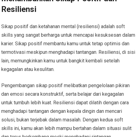
Resiliensi
Sikap positif dan ketahanan mental (resiliensi) adalah soft
skills yang sangat berharga untuk mencapai kesuksesan dalam
karier. Sikap positif membantu kamu untuk tetap optimis dan
termotivasi meskipun menghadapi tantangan. Resiliensi, di sisi
lain, memungkinkan kamu untuk bangkit kembali setelah
kegagalan atau kesulitan.
Pengembangan sikap positif melibatkan pengelolaan pikiran
dan emosi secara konstruktif, serta belajar dari kegagalan
untuk tumbuh lebih kuat. Resiliensi dapat dilatih dengan cara
menghadapi tantangan dengan kepala dingin dan mencari
solusi, bukan terjebak dalam masalah. Dengan kedua soft
skills ini, kamu akan lebih mampu bertahan dalam situasi sulit
dan terus berkembang meski menghadapi rintangan.