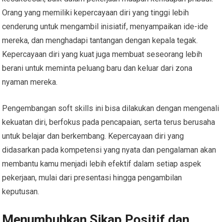
Orang yang memiliki kepercayaan diri yang tinggi lebih
cenderung untuk mengambil inisiatif, menyampaikan ide-ide
mereka, dan menghadapi tantangan dengan kepala tegak.
Kepercayaan diri yang kuat juga membuat seseorang lebih
berani untuk meminta peluang baru dan keluar dari zona
nyaman mereka.
Pengembangan soft skills ini bisa dilakukan dengan mengenali
kekuatan diri, berfokus pada pencapaian, serta terus berusaha
untuk belajar dan berkembang. Kepercayaan diri yang
didasarkan pada kompetensi yang nyata dan pengalaman akan
membantu kamu menjadi lebih efektif dalam setiap aspek
pekerjaan, mulai dari presentasi hingga pengambilan
keputusan.
Menumbuhkan Sikap Positif dan