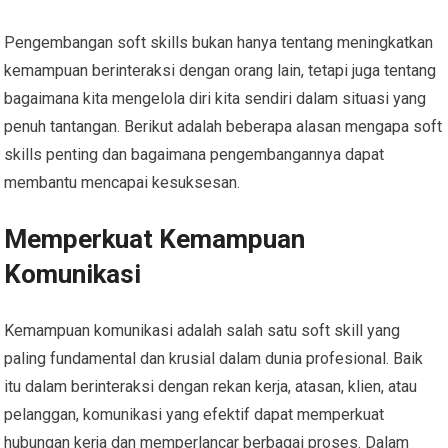
Pengembangan soft skills bukan hanya tentang meningkatkan
kemampuan berinteraksi dengan orang lain, tetapi juga tentang
bagaimana kita mengelola diri kita sendiri dalam situasi yang
penuh tantangan. Berikut adalah beberapa alasan mengapa soft
skills penting dan bagaimana pengembangannya dapat
membantu mencapai kesuksesan.
Memperkuat Kemampuan
Komunikasi
Kemampuan komunikasi adalah salah satu soft skill yang
paling fundamental dan krusial dalam dunia profesional. Baik
itu dalam berinteraksi dengan rekan kerja, atasan, klien, atau
pelanggan, komunikasi yang efektif dapat memperkuat
hubungan kerja dan memperlancar berbagai proses. Dalam