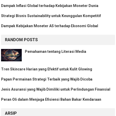
Dampak Inflasi Global terhadap Kebijakan Moneter Dunia
Strategi Bisnis Sustainability untuk Keunggulan Kompetitif
Dampak Kebijakan Moneter AS terhadap Ekonomi Global
RANDOM POSTS
Pemahaman tentang Literasi Media
Tren Skincare Harian yang Efektif untuk Kulit Glowing
Papan Permainan Strategi Terbaik yang Wajib Dicoba
Jenis Asuransi yang Wajib Dimiliki untuk Perlindungan Finansial
Peran Oli dalam Menjaga Efisiensi Bahan Bakar Kendaraan
ARSIP