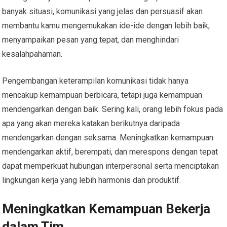
banyak situasi, komunikasi yang jelas dan persuasif akan
membantu kamu mengemukakan ide-ide dengan lebih baik,
menyampaikan pesan yang tepat, dan menghindari
kesalahpahaman.
Pengembangan keterampilan komunikasi tidak hanya
mencakup kemampuan berbicara, tetapi juga kemampuan
mendengarkan dengan baik. Sering kali, orang lebih fokus pada
apa yang akan mereka katakan berikutnya daripada
mendengarkan dengan seksama. Meningkatkan kemampuan
mendengarkan aktif, berempati, dan merespons dengan tepat
dapat memperkuat hubungan interpersonal serta menciptakan
lingkungan kerja yang lebih harmonis dan produktif.
Meningkatkan Kemampuan Bekerja
dalam Tim