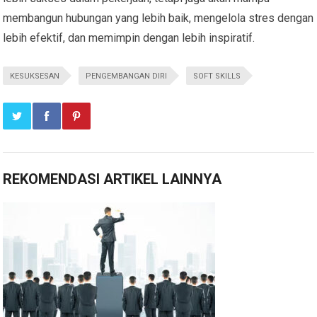
membangun hubungan yang lebih baik, mengelola stres dengan
lebih efektif, dan memimpin dengan lebih inspiratif.
KESUKSESAN
PENGEMBANGAN DIRI
SOFT SKILLS
REKOMENDASI ARTIKEL LAINNYA