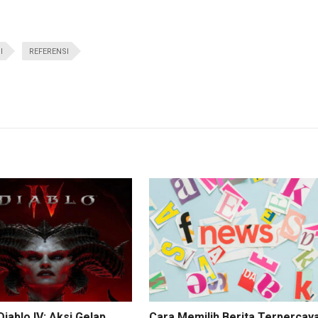
I
REFERENSI
iablo IV: Aksi Gelap
Cara Memilih Berita Terpercay