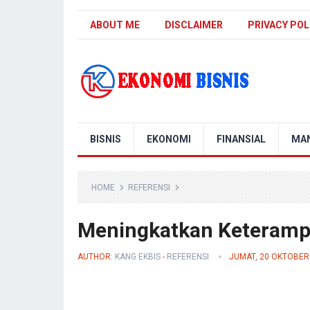
ABOUT ME
DISCLAIMER
PRIVACY POL
Kanal Ekonomi Bisnis
BISNIS
EKONOMI
FINANSIAL
MA
HOME
REFERENSI
Meningkatkan Keterampi
AUTHOR:
KANG EKBIS
-
REFERENSI
JUMAT, 20 OKTOBER