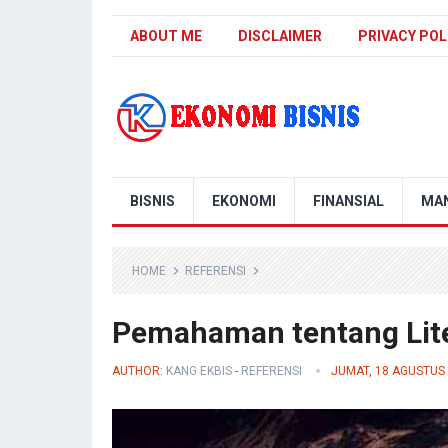
ABOUT ME
DISCLAIMER
PRIVACY POL
Kanal Ekonomi Bisnis
BISNIS
EKONOMI
FINANSIAL
MA
HOME
REFERENSI
Pemahaman tentang Lite
AUTHOR:
KANG EKBIS
-
REFERENSI
JUMAT, 18 AGUSTUS