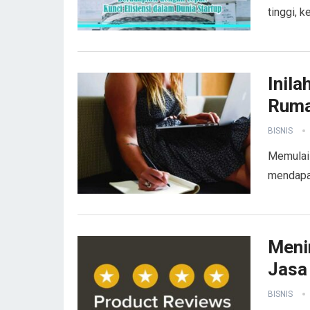
tinggi, 
Inila
Rum
BISNIS
Memulai 
mendapat
Meni
Jasa
BISNIS