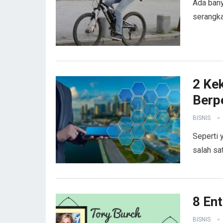
Ada bany
serangka
2 Ke
Berp
BISNIS
Seperti 
salah sat
8 En
BISNIS