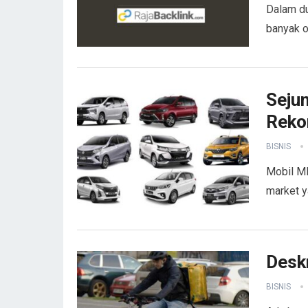
Dalam du
banyak o
Sejum
Reko
BISNIS
Mobil MP
market y
Deskr
BISNIS