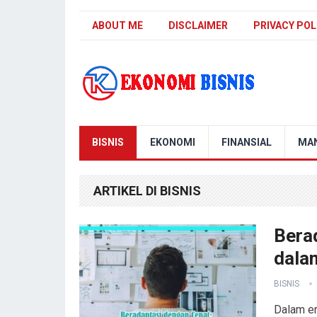
ABOUT ME
DISCLAIMER
PRIVACY POL
Kanal Ekonomi Bisnis
BISNIS
EKONOMI
FINANSIAL
MA
ARTIKEL DI BISNIS
Berad
dala
BISNIS
Dalam er